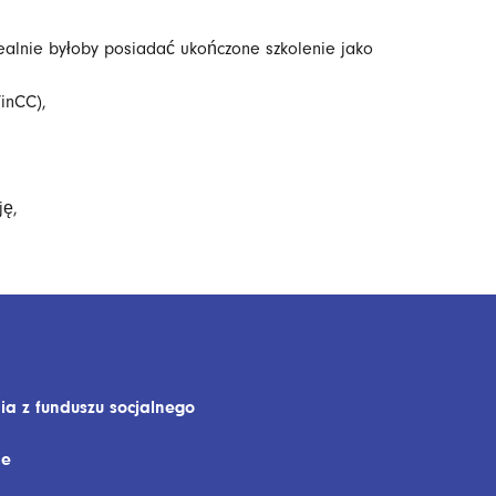
dealnie byłoby posiadać ukończone szkolenie jako
inCC),
ję,
ia z funduszu socjalnego
ne