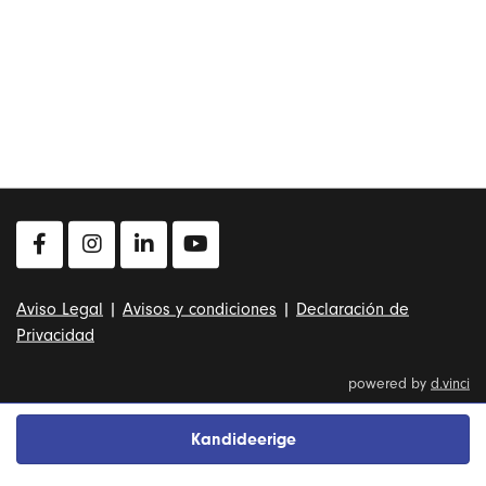
Aviso Legal
|
Avisos y condiciones
|
Declaración de
Privacidad
powered by
d.vinci
Kandideerige