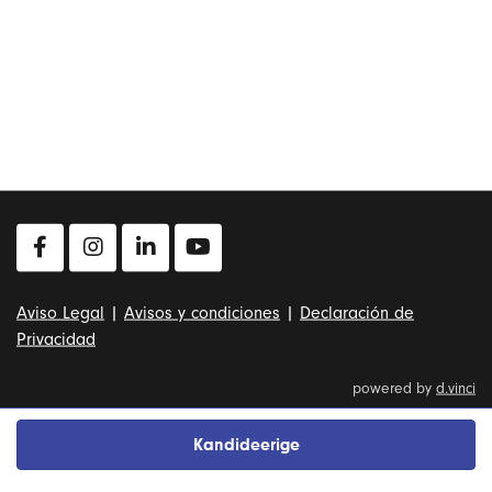
Aviso Legal
|
Avisos y condiciones
|
Declaración de
Privacidad
powered by
d.vinci
Kandideerige