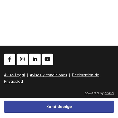
Aviso Legal
|
Avisos y condiciones
|
Declaración de
Privacidad
powered by
d.vinci
Kandideerige